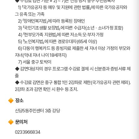
◆ 수강료 감면 기준 ※ 2) ~ 7)은 신청 당시 중구 주민등록자
   1) 「국가유공자 등 예우 및 지원에 관한 법률」에 따른 국가유공자와 
그 유족 또는 가족
   2) 「장애인복지법」에 따라 등록된 장애인
   3) 「국민기초생활 보장법」에 따른 수급자(소년ㆍ소녀가정 포함)
   4) 「한부모가족 지원법」에 따른 저소득 모·부자 가정
   5) 「노인복지법」에 따른 경로우대자(65세 이상)
   6) 다둥이 행복카드 등 증빙자료 제출한 세 자녀 이상 가정의 부모와 
자녀(막내 자녀 나이 18세까지) 
   7) 서울 중구 토박이
◆ 감면대상자의 경우 프로그램 수강료 결제 시 신분증과 증빙서류 제
출 
◆ 수강료 감면은 중구 통합 1인 2강좌로 제한(국가유공자 관련 제외). 
2강좌 초과 감면 확인 시 환수 등 조치.
장소
신당5동주민센터 3층 강당
문의처
0233966834