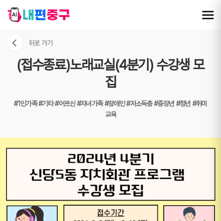
뒤로 가기
(접수종료)노래교실(4분기) 수강생 모
집
#1인가족
#기타
#어르신
#자녀가족
#장애인
#저소득층
#중장년
#청년
#취미
교육