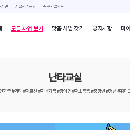
도서관
시설관리공단
중구시설지도
모든 사업 보기
개
맞춤 사업 찾기
공지사항
마
난타교실
1인가족
#기타
#어르신
#자녀가족
#장애인
#저소득층
#중장년
#청년
#취미