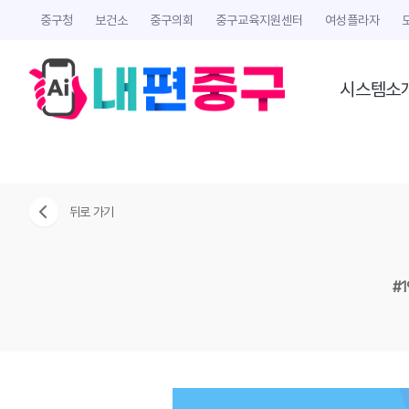
중구청
보건소
중구의회
중구교육지원센터
여성플라자
시스템소
뒤로 가기
#