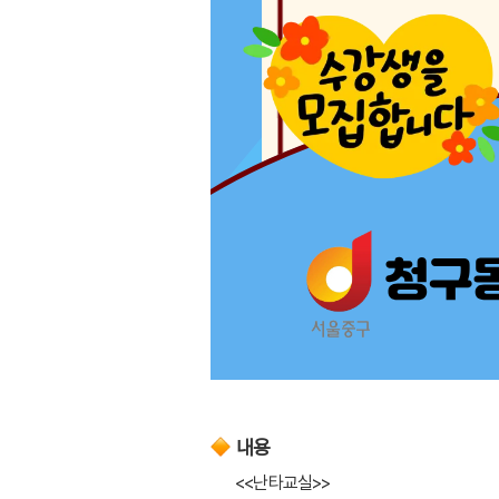
내용
<<난타교실>>