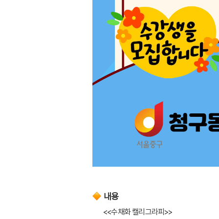
내용
<<수채화 캘리그라피>> 