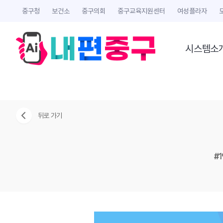
중구청
보건소
중구의회
중구교육지원센터
여성플라자
시스템소
뒤로 가기
#