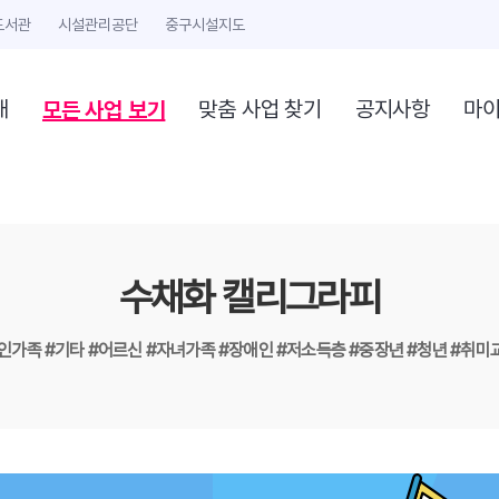
도서관
시설관리공단
중구시설지도
모든 사업 보기
개
맞춤 사업 찾기
공지사항
마
수채화 캘리그라피
1인가족
#기타
#어르신
#자녀가족
#장애인
#저소득층
#중장년
#청년
#취미