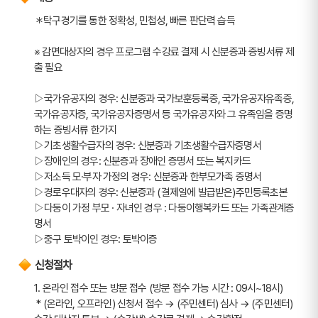
＊탁구경기를 통한 정확성, 민첩성, 빠른 판단력 습득
※ 감면대상자의 경우 프로그램 수강료 결제 시 신분증과 증빙서류 제
출 필요
▷국가유공자의 경우: 신분증과 국가보훈등록증, 국가유공자유족증, 
국가유공자증, 국가유공자증명서 등 국가유공자와 그 유족임을 증명
하는 증빙서류 한가지
▷기초생활수급자의 경우: 신분증과 기초생활수급자증명서
▷장애인의 경우: 신분증과 장애인 증명서 또는 복지카드
▷저소득 모·부자 가정의 경우: 신분증과 한부모가족 증명서
▷경로우대자의 경우: 신분증과 (결제일에 발급받은)주민등록초본
▷다둥이 가정 부모 · 자녀인 경우 : 다둥이행복카드 또는 가족관계증
명서
▷중구 토박이인 경우: 토박이증
신청절차
1. 온라인 접수 또는 방문 접수 (방문 접수 가능 시간 : 09시~18시)
 * (온라인, 오프라인) 신청서 접수 → (주민센터) 심사 → (주민센터) 