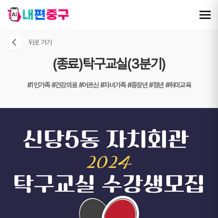
뒤로 가기
(종료)탁구교실(3분기)
#1인가족
#건강의료
#어르신
#자녀가족
#중장년
#청년
#취미교육