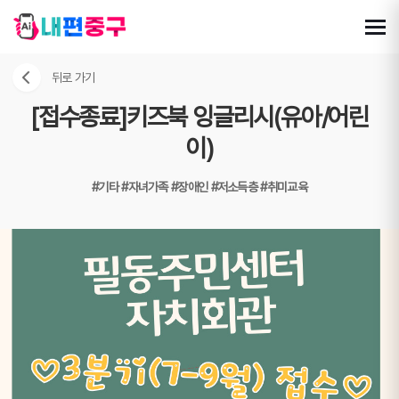
뒤로 가기
[접수종료]키즈북 잉글리시(유아/어린
이)
#기타
#자녀가족
#장애인
#저소득층
#취미교육