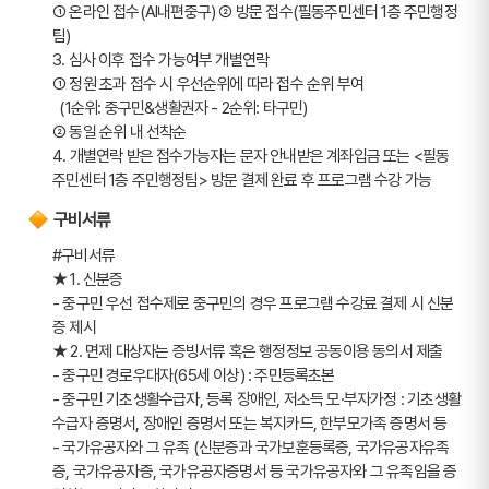
➀ 온라인 접수(AI내편중구) ➁ 방문 접수(필동주민센터 1층 주민행정
팀)
3. 심사 이후 접수 가능여부 개별연락
➀ 정원 초과 접수 시 우선순위에 따라 접수 순위 부여 
  (1순위: 중구민&생활권자 - 2순위: 타구민)
➁ 동일 순위 내 선착순
4. 개별연락 받은 접수가능자는 문자 안내받은 계좌입금 또는 <필동
주민센터 1층 주민행정팀> 방문 결제 완료 후 프로그램 수강 가능
구비서류
#구비서류
★ 1. 신분증
- 중구민 우선 접수제로 중구민의 경우 프로그램 수강료 결제 시 신분
증 제시  
★ 2. 면제 대상자는 증빙서류 혹은 행정정보 공동이용 동의서 제출
- 중구민 경로우대자(65세 이상) : 주민등록초본
- 중구민 기초생활수급자, 등록 장애인, 저소득 모·부자가정 : 기초생활
수급자 증명서, 장애인 증명서 또는 복지카드, 한부모가족 증명서 등
- 국가유공자와 그 유족 (신분증과 국가보훈등록증, 국가유공자유족
증, 국가유공자증, 국가유공자증명서 등 국가유공자와 그 유족임을 증