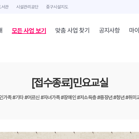
도서관
시설관리공단
중구시설지도
모든 사업 보기
개
맞춤 사업 찾기
공지사항
마
[접수종료]민요교실
1인가족
#기타
#어르신
#자녀가족
#장애인
#저소득층
#중장년
#청년
#취미