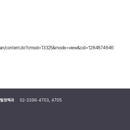
/dasan/content.do?cmsid=13325&mode=view&cid=1284874646
털정책과
02-3396-4703, 4705