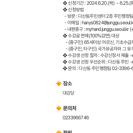
❖ 신청기간 : 2024.6.20.(목) ~ 6.25.(
❖ 신청방법 
  - 방문 : 다산동주민센터 2층 주민행정팀(
  - 이메일 : hanys0824@junggu.s
  - 내편중구 : myhand.junggu.seoul
❖ 수강료 면제(100%감면) 대상
   - (중구민) 65세이상 어르신, 기초
   - (중구민, 타구민) 국가유공자와 그 유
❖ 수강생 선정 절차 : 수강신청서 제출 
❖ 수강생 선정 우선순위 : 다산동 주민 
❖ 문의 : 다산동 주민행정팀 02-3396-
장소
대강당
문의처
0233966746
정원