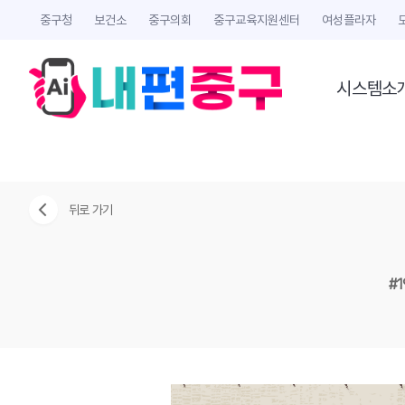
중구청
보건소
중구의회
중구교육지원센터
여성플라자
시스템소
뒤로 가기
#