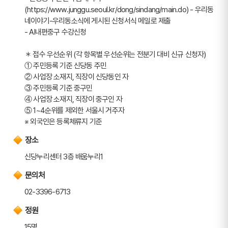
(https://www.junggu.seoul.kr/dong/sindang/main.do) - 우리동
네이야기-우리동소식에 게시된 신청서식 메일로 제출
- AI내편중구 수강신청
＊ 접수 우선순위 (각 항목별 우선순위는 전분기 대비 신규 신청자)
① 주민등록 기준 신당동 주민
② 사업장 소재지, 직장이 신당동인 자
③ 주민등록 기준 중구민
④ 사업장 소재지, 직장이 중구인 자
⑤ 1~4순위를 제외한 서울시 거주자
※ 외국인은 등록체류지 기준
장소
신당누리센터 3층 배움누리1
문의처
02-3396-6713
정원
15명