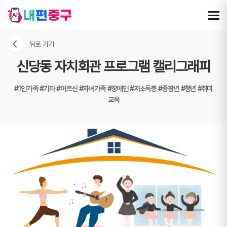
뒤로 가기
신당동 자치회관 프로그램 캘리그래피
#1인가족
#기타
#어르신
#자녀가족
#장애인
#저소득층
#중장년
#청년
#취미
교육