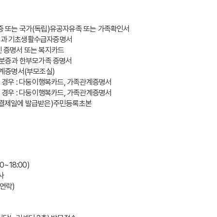
족증 또는 국가(독립)유공자유족 또는 가족확인서
분증과 기초생활수급자증명서
인 증명서 또는 복지카드
 신분증과 한부모가족 증명서
족관계증명서(부모조실)
정의 경우 : 다둥이행복카드, 가족관계증명서
정의 경우 : 다둥이행복카드, 가족관계증명서
 (결제일에 발급받은)주민등록초본
~18:00)
사
별연락)