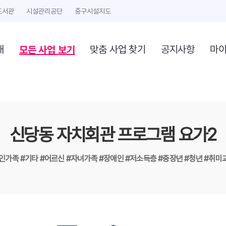
도서관
시설관리공단
중구시설지도
모든 사업 보기
개
맞춤 사업 찾기
공지사항
마
신당동 자치회관 프로그램 요가2
1인가족
#기타
#어르신
#자녀가족
#장애인
#저소득층
#중장년
#청년
#취미