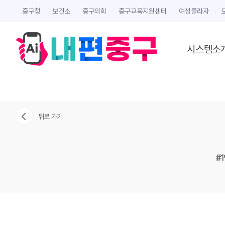
중구청
보건소
중구의회
중구교육지원센터
여성플라자
시스템소
뒤로 가기
#