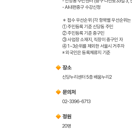
- 신당동 주민센터 (중구 다산로33길 3,
- AI내편중구 수강신청
＊ 접수 우선순위 (각 항목별 우선순위는
① 주민등록 기준 신당동 주민
② 주민등록 기준 중구민
③ 사업장 소재지, 직장이 중구인 자
④ 1~3순위를 제외한 서울시 거주자
※ 외국인은 등록체류지 기준
장소
신당누리센터 5층 배움누리2
문의처
02-3396-6713
정원
20명