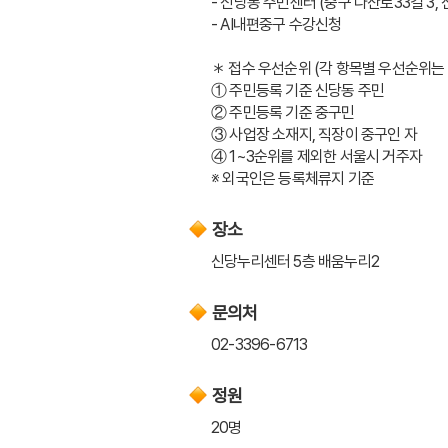
- 신당동 주민센터 (중구 다산로33길 3,
- AI내편중구 수강신청
＊ 접수 우선순위 (각 항목별 우선순위는
① 주민등록 기준 신당동 주민
② 주민등록 기준 중구민
③ 사업장 소재지, 직장이 중구인 자
④ 1~3순위를 제외한 서울시 거주자
※ 외국인은 등록체류지 기준
장소
신당누리센터 5층 배움누리2
문의처
02-3396-6713
정원
20명