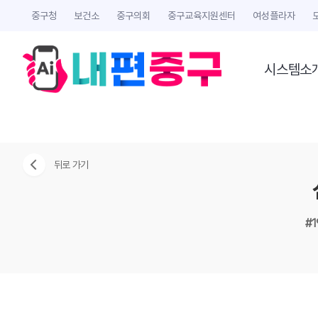
중구청
보건소
중구의회
중구교육지원센터
여성플라자
시스템소
뒤로 가기
#