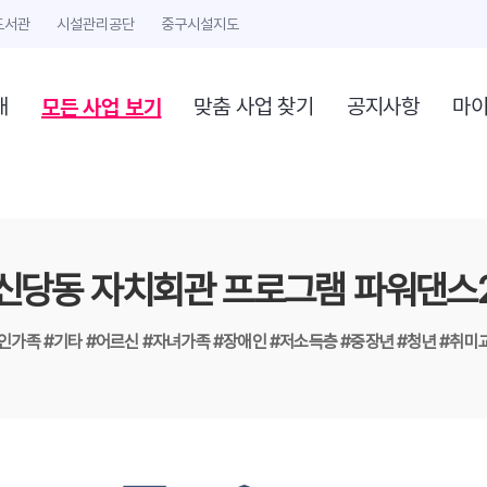
도서관
시설관리공단
중구시설지도
모든 사업 보기
개
맞춤 사업 찾기
공지사항
마
신당동 자치회관 프로그램 파워댄스
1인가족
#기타
#어르신
#자녀가족
#장애인
#저소득층
#중장년
#청년
#취미