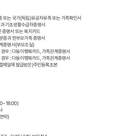
족증 또는 국가(독립)유공자유족 또는 가족확인서
분증과 기초생활수급자증명서
인 증명서 또는 복지카드
 신분증과 한부모가족 증명서
족관계증명서(부모조실)
정의 경우 : 다둥이행복카드, 가족관계증명서
정의 경우 : 다둥이행복카드, 가족관계증명서
 (결제일에 발급받은)주민등록초본
~18:00)
사
별연락)