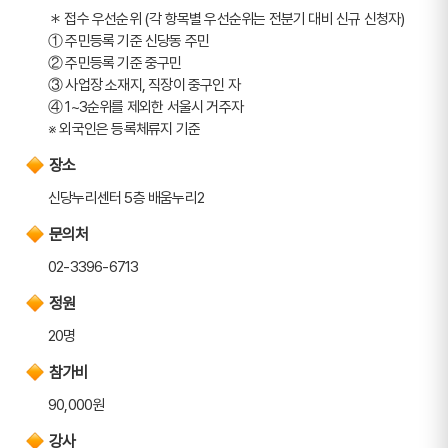
＊ 접수 우선순위 (각 항목별 우선순위는 전분기 대비 신규 신청자)
① 주민등록 기준 신당동 주민
② 주민등록 기준 중구민
③ 사업장 소재지, 직장이 중구인 자
④ 1~3순위를 제외한 서울시 거주자
※ 외국인은 등록체류지 기준
장소
신당누리센터 5층 배움누리2
문의처
02-3396-6713
정원
20명
참가비
90,000원
강사