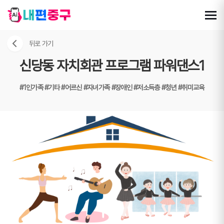
뒤로 가기
신당동 자치회관 프로그램 파워댄스1
#1인가족
#기타
#어르신
#자녀가족
#장애인
#저소득층
#청년
#취미교육