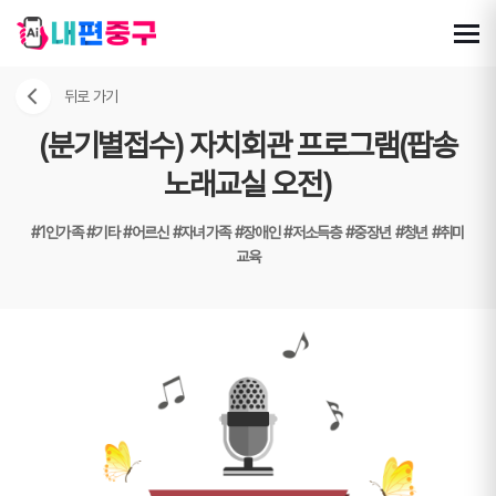
뒤로 가기
(분기별접수) 자치회관 프로그램(팝송
노래교실 오전)
#1인가족
#기타
#어르신
#자녀가족
#장애인
#저소득층
#중장년
#청년
#취미
교육