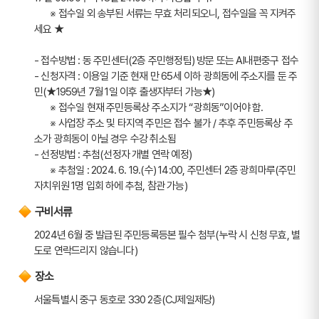
       ※ 접수일 외 송부된 서류는 무효 처리되오니, 접수일을 꼭 지켜주
세요 ★
- 접수방법 : 동 주민센터(2층 주민행정팀) 방문 또는 AI내편중구 접수
- 신청자격 : 이용일 기준 현재 만 65세 이하 광희동에 주소지를 둔 주
민(★1959년 7월 1일 이후 출생자부터 가능★)  
       ※ 접수일 현재 주민등록상 주소지가 “광희동”이어야 함. 
       ※ 사업장 주소 및 타지역 주민은 접수 불가 / 추후 주민등록상 주
소가 광희동이 아닐 경우 수강 취소됨
- 선정방법 : 추첨(선정자 개별 연락 예정) 
       ※ 추첨일 : 2024. 6. 19.(수) 14:00, 주민센터 2층 광희마루(주민
자치위원 1명 입회 하에 추첨, 참관 가능)
구비서류
2024년 6월 중 발급된 주민등록등본 필수 첨부(누락 시 신청 무효, 별
도로 연락드리지 않습니다) 
장소
서울특별시 중구 동호로 330 2층(CJ제일제당)