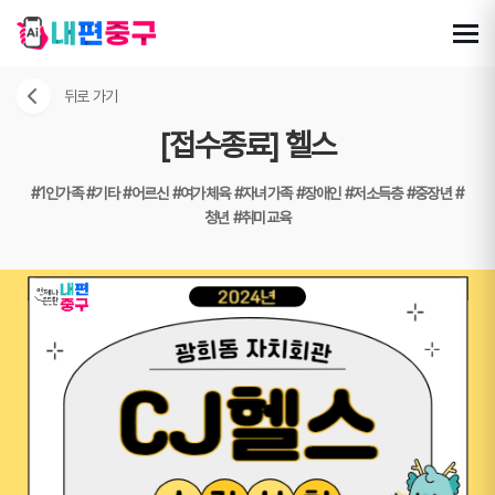
뒤로 가기
[접수종료] 헬스
#1인가족
#기타
#어르신
#여가체육
#자녀가족
#장애인
#저소득층
#중장년
#
청년
#취미교육