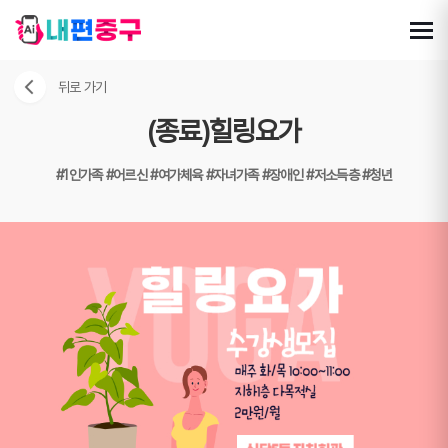
뒤로 가기
(종료)힐링요가
#1인가족
#어르신
#여가체육
#자녀가족
#장애인
#저소득층
#청년