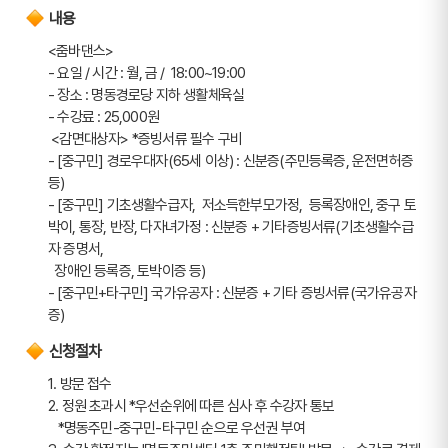
내용
<줌바댄스>
- 요일 / 시간 : 월, 금 /  18:00~19:00
- 장소 : 명동경로당 지하 생활체육실
- 수강료 : 25,000원
 <감면대상자> *증빙서류 필수 구비
- [중구민] 경로우대자(65세 이상) : 신분증(주민등록증, 운전면허증 
등)
- [중구민] 기초생활수급자,  저소득한부모가정,  등록장애인, 중구 토
박이, 통장, 반장, 다자녀가정 : 신분증 + 기타증빙서류(기초생활수급
자 증명서, 
  장애인 등록증, 토박이증 등)
- [중구민+타구민] 국가유공자 : 신분증 + 기타 증빙서류(국가유공자
증)
신청절차
1. 방문 접수
2. 정원 초과시 *우선순위에 따른 심사 후 수강자 통보
   *명동주민-중구민-타구민 순으로 우선권 부여