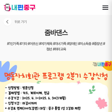
뒤로 가기
줌바댄스
#1인가족
#기타
#어르신
#여가체육
#자녀가족
#장애인
#저소득층
#중장년
#
청년
#취미교육