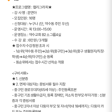
★프로그램명 : 캘리그라피★
- 강 사 명 : 문연아
- 모집인원 : 16명
- 신청대상 : 누구나 (단, 약수동 주민 우선)
- 운영시간 : 목 13:00~15:00
- 운영장소 : 약수교회 B2 소그룹4실
- 수 강  료 : 6만원 / 3개월 
★ 접수자 수강정원 초과 시  
  - 1순위(약수동 주민)⇒2순위(중구민)⇒3순위(중구 생활권자/직장·
학생)⇒4순위(타구민) 순 등록
  - 동순위에서는 접수시간 선착순 적용
<구비서류>
★ 1. 신분증
★ 2. 면제 대상자는 증빙서류 필수 지참
- 중구민 경로우대자(65세 이상) : 주민등록초본
- 중구민 기초생활수급자, 등록 장애인, 저소득 한부모·부자가정 : 신분
증과 각 증빙서류
- 중구민 2자녀 이상 다둥이 부모 및 자녀(막내 18세까지) : 다둥이 카
드 또는 주민등록등본