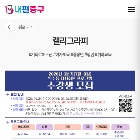
뒤로 가기
캘리그라피
#기타
#어르신
#여가체육
#중장년
#청년
#취미교육