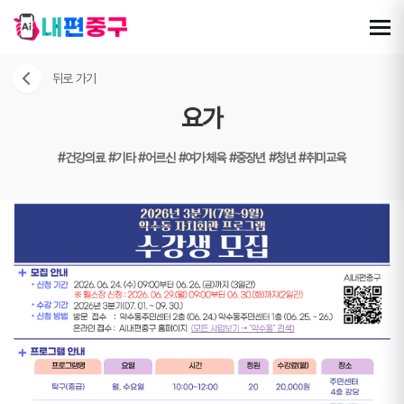
뒤로 가기
요가
#건강의료
#기타
#어르신
#여가체육
#중장년
#청년
#취미교육