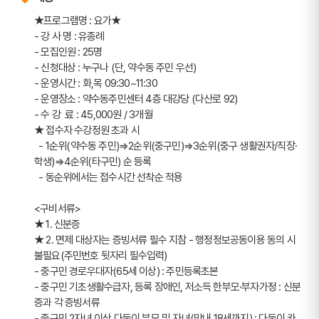
★프로그램명 : 요가★
- 강 사 명 : 유종례
- 모집인원 : 25명
- 신청대상 : 누구나 (단, 약수동 주민 우선)
- 운영시간 : 화,목 09:30~11:30
- 운영장소 : 약수동주민센터 4층 대강당 (다산로 92)
- 수 강  료 : 45,000원 / 3개월
★ 접수자 수강정원 초과 시  
  - 1순위(약수동 주민)⇒2순위(중구민)⇒3순위(중구 생활권자/직장·
학생)⇒4순위(타구민) 순 등록
  - 동순위에서는 접수시간 선착순 적용
<구비서류>
★ 1. 신분증
★ 2. 면제 대상자는 증빙서류 필수 지참 - 행정정보공동이용 동의 시 
불필요(주민번호 뒷자리 필수입력)
- 중구민 경로우대자(65세 이상) : 주민등록초본
- 중구민 기초생활수급자, 등록 장애인, 저소득 한부모·부자가정 : 신분
증과 각 증빙서류
- 중구민 2자녀 이상 다둥이 부모 및 자녀(막내 18세까지) : 다둥이 카