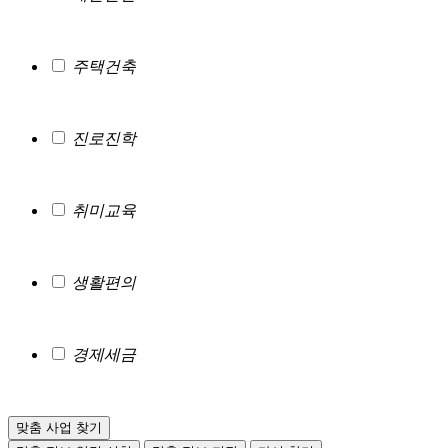
주택건축
진로진학
취미교육
생활편의
경제세금
맞춤 사업 찾기