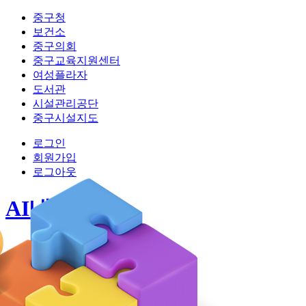
중구청
보건소
중구의회
중구교육지원센터
여성플라자
도서관
시설관리공단
중구시설지도
로그인
회원가입
로그아웃
AI내편중구
시스템소개
모든 사업 보기
맞춤 사업 찾기
공지사항
마이페이지