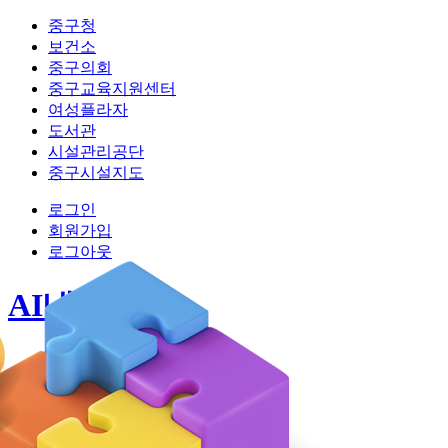
중구청
보건소
중구의회
중구교육지원센터
여성플라자
도서관
시설관리공단
중구시설지도
로그인
회원가입
로그아웃
AI내편중구
시스템소개
모든 사업 보기
맞춤 사업 찾기
공지사항
마이페이지