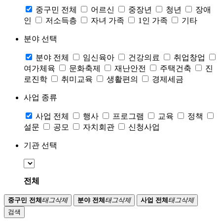
중구민 전체
어르신
중장년
청년
장애
인
저소득층
자녀 가족
1인 가족
기타
분야 선택
분야 전체
임신육아
건강의료
취업창업
여가체육
문화축제
재난안전
주택건축
진
로진학
취미교육
생활편의
경제세금
사업 종류
사업 전체
행사
프로그램
교육
정책
설문
공모
자치회관
신청사업
기관 선택
전체
중구민 전체
태그삭제
분야 전체
태그삭제
사업 전체
태그삭제
검색