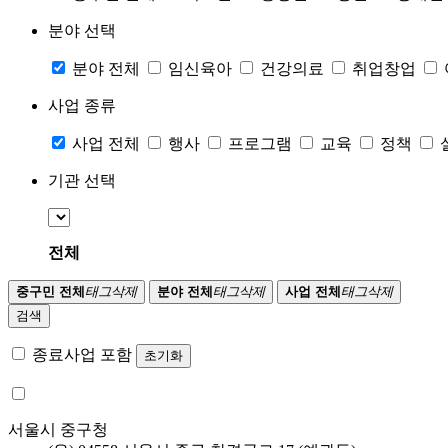
분야 선택
분야 전체
임신육아
건강의료
취업창업
사업 종류
사업 전체
행사
프로그램
교육
정책
기관 선택
전체
중구민 전체
태그삭제
분야 전체
태그삭제
사업 전체
태그삭제
검색
종료사업 포함
초기화
서울시 중구청