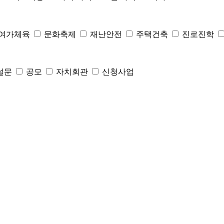
여가체육
문화축제
재난안전
주택건축
진로진학
설문
공모
자치회관
신청사업