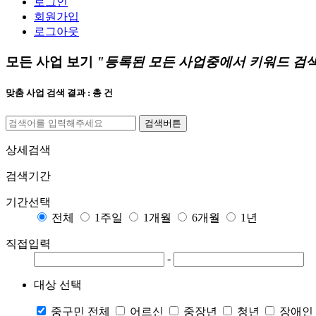
로그인
회원가입
로그아웃
모든 사업 보기
"등록된 모든 사업중에서
키워드 검
맞춤 사업 검색 결과 : 총
건
검색버튼
상세검색
검색기간
기간선택
전체
1주일
1개월
6개월
1년
직접입력
-
대상 선택
중구민 전체
어르신
중장년
청년
장애인