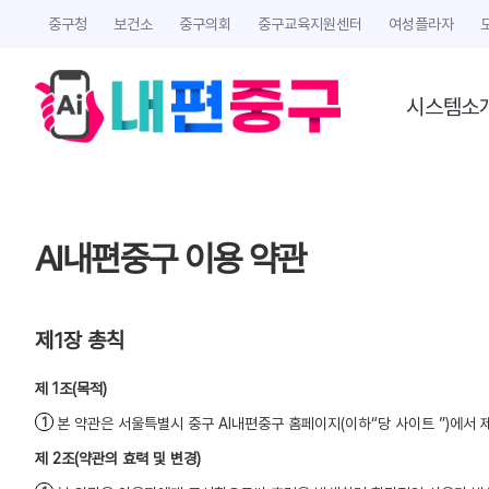
중구청
보건소
중구의회
중구교육지원센터
여성플라자
시스템소
AI내편중구 이용 약관
제1장 총칙
(목적)
본 약관은 서울특별시 중구 AI내편중구 홈페이지(이하“당 사이트 ”)에서 
(약관의 효력 및 변경)