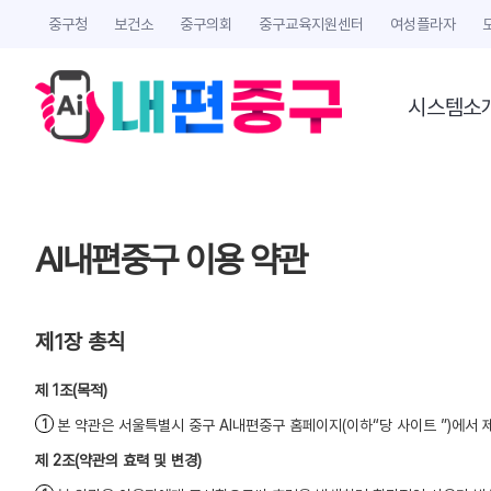
중구청
보건소
중구의회
중구교육지원센터
여성플라자
시스템소
AI내편중구 이용 약관
제1장 총칙
(목적)
본 약관은 서울특별시 중구 AI내편중구 홈페이지(이하“당 사이트 ”)에서 
(약관의 효력 및 변경)