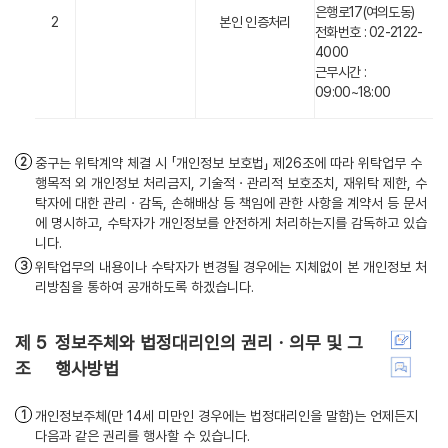
은행로17(여의도동)
2
본인 인증처리
전화번호 : 02-2122-
4000
근무시간 :
09:00~18:00
중구는 위탁계약 체결 시 「개인정보 보호법」 제26조에 따라 위탁업무 수
행목적 외 개인정보 처리금지, 기술적ㆍ관리적 보호조치, 재위탁 제한, 수
탁자에 대한 관리ㆍ감독, 손해배상 등 책임에 관한 사항을 계약서 등 문서
에 명시하고, 수탁자가 개인정보를 안전하게 처리하는지를 감독하고 있습
니다.
위탁업무의 내용이나 수탁자가 변경될 경우에는 지체없이 본 개인정보 처
리방침을 통하여 공개하도록 하겠습니다.
정보주체와 법정대리인의 권리ㆍ의무 및 그
행사방법
개인정보주체(만 14세 미만인 경우에는 법정대리인을 말함)는 언제든지
다음과 같은 권리를 행사할 수 있습니다.