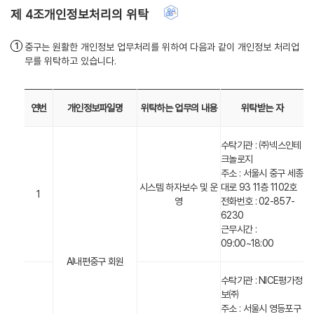
개인정보처리의 위탁
중구는 원활한 개인정보 업무처리를 위하여 다음과 같이 개인정보 처리업
무를 위탁하고 있습니다.
연번
개인정보파일명
위탁하는 업무의 내용
위탁받는 자
수탁기관 : ㈜넥스인테
크놀로지
주소 : 서울시 중구 세종
시스템 하자보수 및 운
대로 93 11층 1102호
1
영
전화번호 : 02-857-
6230
근무시간 :
09:00~18:00
AI내편중구 회원
수탁기관 : NICE평가정
보㈜
주소 : 서울시 영등포구