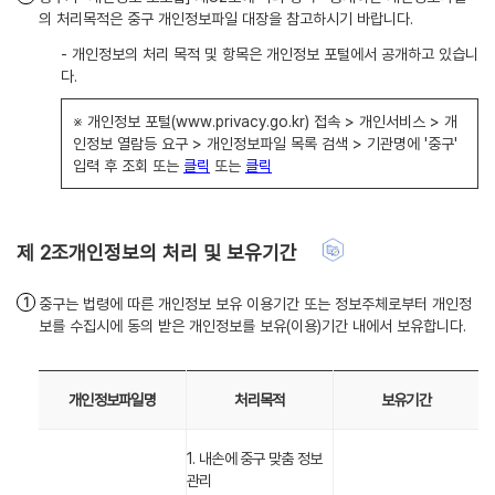
의 처리목적은 중구 개인정보파일 대장을 참고하시기 바랍니다.
- 개인정보의 처리 목적 및 항목은 개인정보 포털에서 공개하고 있습니
다.
※ 개인정보 포털(www.privacy.go.kr) 접속 > 개인서비스 > 개
인정보 열람등 요구 > 개인정보파일 목록 검색 > 기관명에 '중구'
입력 후 조회 또는
클릭
또는
클릭
개인정보의 처리 및 보유기간
중구는 법령에 따른 개인정보 보유 이용기간 또는 정보주체로부터 개인정
보를 수집시에 동의 받은 개인정보를 보유(이용)기간 내에서 보유합니다.
개인정보파일명
처리목적
보유기간
1. 내손에 중구 맞춤 정보
관리