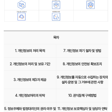
목차
1. 개인정보의 처리 목적
7. 개인정보 파기 절차 및 방법
2. 개인정보의 처리 및 보유 기간
8. 개인정보의 안전성 확보조치
9. 개인정보를 자동으로 수집하는 장치의
3. 개인정보의 제3자 제공
설치·운영 및 그 거부에 관한 사항
4. 개인정보처리의 위탁
10. 권익침해 구제방법
5. 정보주체와 법정대리인의 권리·의무 및
11. 개인정보 보호책임자 및 담당자 연락