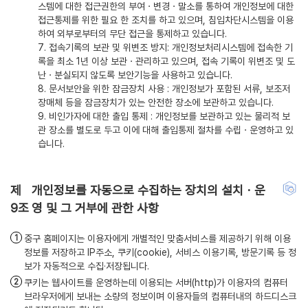
스템에 대한 접근권한의 부여ㆍ변경ㆍ말소를 통하여 개인정보에 대한
접근통제를 위한 필요 한 조치를 하고 있으며, 침입차단시스템을 이용
하여 외부로부터의 무단 접근을 통제하고 있습니다.
7. 접속기록의 보관 및 위변조 방지: 개인정보처리시스템에 접속한 기
록을 최소 1년 이상 보관ㆍ관리하고 있으며, 접속 기록이 위변조 및 도
난ㆍ분실되지 않도록 보안기능을 사용하고 있습니다.
8. 문서보안을 위한 잠금장치 사용 : 개인정보가 포함된 서류, 보조저
장매체 등을 잠금장치가 있는 안전한 장소에 보관하고 있습니다.
9. 비인가자에 대한 출입 통제 : 개인정보를 보관하고 있는 물리적 보
관 장소를 별도로 두고 이에 대해 출입통제 절차를 수립ㆍ운영하고 있
습니다.
개인정보를 자동으로 수집하는 장치의 설치ㆍ운
영 및 그 거부에 관한 사항
중구 홈페이지는 이용자에게 개별적인 맞춤서비스를 제공하기 위해 이용
정보를 저장하고 IP주소, 쿠키(cookie), 서비스 이용기록, 방문기록 등 정
보가 자동적으로 수집·저장됩니다.
쿠키는 웹사이트를 운영하는데 이용되는 서버(http)가 이용자의 컴퓨터
브라우저에게 보내는 소량의 정보이며 이용자들의 컴퓨터내의 하드디스크