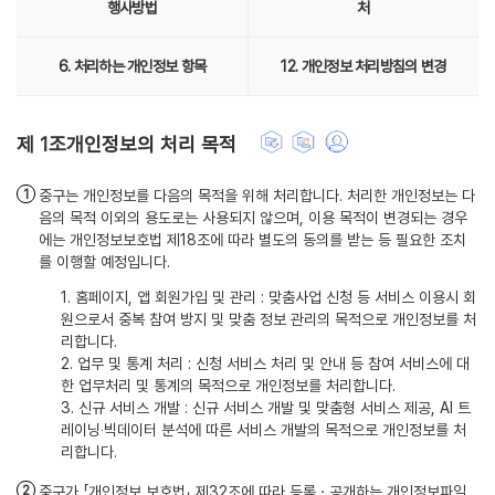
행사방법
처
6. 처리하는 개인정보 항목
12. 개인정보 처리방침의 변경
개인정보의 처리 목적
중구는 개인정보를 다음의 목적을 위해 처리합니다. 처리한 개인정보는 다
음의 목적 이외의 용도로는 사용되지 않으며, 이용 목적이 변경되는 경우
에는 개인정보보호법 제18조에 따라 별도의 동의를 받는 등 필요한 조치
를 이행할 예정입니다.
1. 홈페이지, 앱 회원가입 및 관리 : 맞춤사업 신청 등 서비스 이용시 회
원으로서 중복 참여 방지 및 맞춤 정보 관리의 목적으로 개인정보를 처
리합니다.
2. 업무 및 통계 처리 : 신청 서비스 처리 및 안내 등 참여 서비스에 대
한 업무처리 및 통계의 목적으로 개인정보를 처리합니다.
3. 신규 서비스 개발 : 신규 서비스 개발 및 맞춤형 서비스 제공, AI 트
레이닝‧빅데이터 분석에 따른 서비스 개발의 목적으로 개인정보를 처
리합니다.
중구가 「개인정보 보호법」 제32조에 따라 등록ㆍ공개하는 개인정보파일