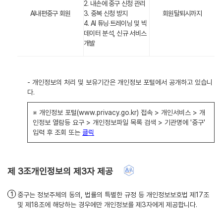
2. 내손에 중구 신청 관리
AI내편중구 회원
3. 중복 신청 방지
회원탈퇴시까지
4. AI 튜닝‧트레이닝 및 빅
데이터 분석, 신규 서비스
개발
- 개인정보의 처리 및 보유기간은 개인정보 포털에서 공개하고 있습니
다.
※ 개인정보 포털(www.privacy.go.kr) 접속 > 개인서비스 > 개
인정보 열람등 요구 > 개인정보파일 목록 검색 > 기관명에 '중구'
입력 후 조회 또는
클릭
개인정보의 제3자 제공
중구는 정보주체의 동의, 법률의 특별한 규정 등 개인정보보호법 제17조
및 제18조에 해당하는 경우에만 개인정보를 제3자에게 제공합니다.