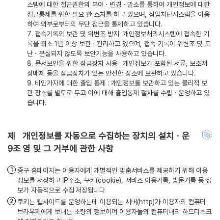
스템에 대한 접근권한의 부여ㆍ변경ㆍ말소를 통하여 개인정보에 대한
접근통제를 위한 필요 한 조치를 하고 있으며, 침입차단시스템을 이용
하여 외부로부터의 무단 접근을 통제하고 있습니다.
7. 접속기록의 보관 및 위변조 방지: 개인정보처리시스템에 접속한 기
록을 최소 1년 이상 보관ㆍ관리하고 있으며, 접속 기록이 위변조 및 도
난ㆍ분실되지 않도록 보안기능을 사용하고 있습니다.
8. 문서보안을 위한 잠금장치 사용 : 개인정보가 포함된 서류, 보조저
장매체 등을 잠금장치가 있는 안전한 장소에 보관하고 있습니다.
9. 비인가자에 대한 출입 통제 : 개인정보를 보관하고 있는 물리적 보
관 장소를 별도로 두고 이에 대해 출입통제 절차를 수립ㆍ운영하고 있
습니다.
개인정보를 자동으로 수집하는 장치의 설치ㆍ운
영 및 그 거부에 관한 사항
중구 홈페이지는 이용자에게 개별적인 맞춤서비스를 제공하기 위해 이용
정보를 저장하고 IP주소, 쿠키(cookie), 서비스 이용기록, 방문기록 등 정
보가 자동적으로 수집·저장됩니다.
쿠키는 웹사이트를 운영하는데 이용되는 서버(http)가 이용자의 컴퓨터
브라우저에게 보내는 소량의 정보이며 이용자들의 컴퓨터내의 하드디스크