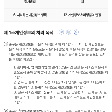
행사방법
처
6. 처리하는 개인정보 항목
12. 개인정보 처리방침의 변경
개인정보의 처리 목적
중구는 개인정보를 다음의 목적을 위해 처리합니다. 처리한 개인정보는 다
음의 목적 이외의 용도로는 사용되지 않으며, 이용 목적이 변경되는 경우
에는 개인정보보호법 제18조에 따라 별도의 동의를 받는 등 필요한 조치
를 이행할 예정입니다.
1. 홈페이지, 앱 회원가입 및 관리 : 맞춤사업 신청 등 서비스 이용시 회
원으로서 중복 참여 방지 및 맞춤 정보 관리의 목적으로 개인정보를 처
리합니다.
2. 업무 및 통계 처리 : 신청 서비스 처리 및 안내 등 참여 서비스에 대
한 업무처리 및 통계의 목적으로 개인정보를 처리합니다.
3. 신규 서비스 개발 : 신규 서비스 개발 및 맞춤형 서비스 제공, AI 트
레이닝‧빅데이터 분석에 따른 서비스 개발의 목적으로 개인정보를 처
리합니다.
중구가 「개인정보 보호법」 제32조에 따라 등록ㆍ공개하는 개인정보파일