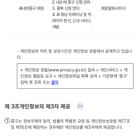
2. 내손에 중구 신청 관리
AI내편중구 회원
3. 중복 신청 방지
회원탈퇴시까지
4. AI 튜닝‧트레이닝 및 빅
데이터 분석, 신규 서비스
개발
- 개인정보의 처리 및 보유기간은 개인정보 포털에서 공개하고 있습니
다.
※ 개인정보 포털(www.privacy.go.kr) 접속 > 개인서비스 > 개
인정보 열람등 요구 > 개인정보파일 목록 검색 > 기관명에 '중구'
입력 후 조회 또는
클릭
개인정보의 제3자 제공
중구는 정보주체의 동의, 법률의 특별한 규정 등 개인정보보호법 제17조
및 제18조에 해당하는 경우에만 개인정보를 제3자에게 제공합니다.