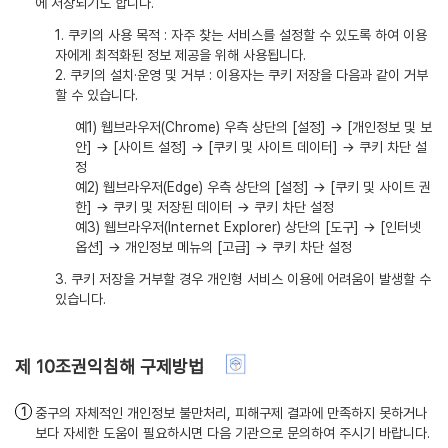
에 저장되기도 합니다.
1. 쿠키의 사용 목적 : 자주 찾는 서비스를 설정할 수 있도록 하여 이용
자에게 최적화된 정보 제공을 위해 사용됩니다.
2. 쿠키의 설치·운영 및 거부 : 이용자는 쿠키 저장을 다음과 같이 거부
할 수 있습니다.
예1) 웹브라우저(Chrome) 우측 상단의 [설정] → [개인정보 및 보
안] → [사이트 설정] → [쿠키 및 사이트 데이터] → 쿠키 차단 설
정
예2) 웹브라우저(Edge) 우측 상단의 [설정] → [쿠키 및 사이트 권
한] → 쿠키 및 저장된 데이터 → 쿠키 차단 설정
예3) 웹브라우저(Internet Explorer) 상단의 [도구] → [인터넷
옵션] → 개인정보 메뉴의 [고급] → 쿠키 차단 설정
3. 쿠키 저장을 거부할 경우 개인형 서비스 이용에 어려움이 발생할 수
있습니다.
권익침해 구제방법
중구의 자체적인 개인정보 불만처리, 피해구제 결과에 만족하지 못하거나
보다 자세한 도움이 필요하시면 다음 기관으로 문의하여 주시기 바랍니다.