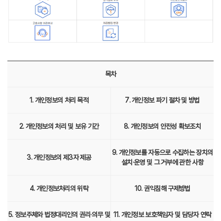
목차
1. 개인정보의 처리 목적
7. 개인정보 파기 절차 및 방법
2. 개인정보의 처리 및 보유 기간
8. 개인정보의 안전성 확보조치
9. 개인정보를 자동으로 수집하는 장치의
3. 개인정보의 제3자 제공
설치·운영 및 그 거부에 관한 사항
4. 개인정보처리의 위탁
10. 권익침해 구제방법
5. 정보주체와 법정대리인의 권리·의무 및
11. 개인정보 보호책임자 및 담당자 연락