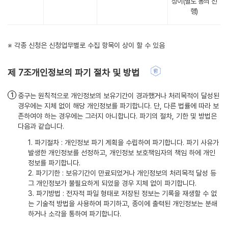
상이(별도 동의 진
행)
※ 각종 신청은 신청업무별로 수집 항목이 상이 할 수 있음
개인정보의 파기 절차 및 방법
중구는 원칙적으로 개인정보의 보유기간이 경과했거나 처리목적이 달성된
경우에는 지체 없이 해당 개인정보를 파기합니다. 단, 다른 법률에 따라 보
존하여야 하는 경우에는 그러지 아니합니다. 파기의 절차, 기한 및 방법은
다음과 같습니다.
1. 파기절차 : 개인정보 파기 계획을 수립하여 파기합니다. 파기 사유가
발생한 개인정보를 선정하고, 개인정보 보호책임자의 책임 하에 개인
정보를 파기합니다.
2. 파기기한 : 보유기간이 만료되었거나 개인정보의 처리목적 달성 등
그 개인정보가 불필요하게 되었을 경우 지체 없이 파기합니다.
3. 파기방법 : 전자적 파일 형태로 저장된 정보는 기록을 재생할 수 없
는 기술적 방법을 사용하여 파기하고, 종이에 출력된 개인정보는 분쇄
하거나 소각을 통하여 파기합니다.