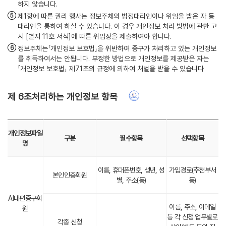
하지 않습니다.
제1항에 따른 권리 행사는 정보주체의 법정대리인이나 위임을 받은 자 등
대리인을 통하여 하실 수 있습니다. 이 경우 개인정보 처리 방법에 관한 고
시 [별지 11호 서식]에 따른 위임장을 제출하여야 합니다.
정보주체는「개인정보 보호법」을 위반하여 중구가 처리하고 있는 개인정보
를 취득하여서는 안됩니다. 부정한 방법으로 개인정보를 제공받은 자는
「개인정보 보호법」 제71조의 규정에 의하여 처벌을 받을 수 있습니다
처리하는 개인정보 항목
개인정보파일
구분
필수항목
선택항목
명
이름, 휴대폰번호, 생년, 성
가입경로(추천부서
본인인증회원
별, 주소(동)
등)
AI내편중구회
이름, 주소, 이메일
원
등 각 신청 업무별로
각종 신청