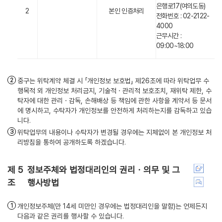
은행로17(여의도동)
2
본인 인증처리
전화번호 : 02-2122-
4000
근무시간 :
09:00~18:00
중구는 위탁계약 체결 시 「개인정보 보호법」 제26조에 따라 위탁업무 수
행목적 외 개인정보 처리금지, 기술적ㆍ관리적 보호조치, 재위탁 제한, 수
탁자에 대한 관리ㆍ감독, 손해배상 등 책임에 관한 사항을 계약서 등 문서
에 명시하고, 수탁자가 개인정보를 안전하게 처리하는지를 감독하고 있습
니다.
위탁업무의 내용이나 수탁자가 변경될 경우에는 지체없이 본 개인정보 처
리방침을 통하여 공개하도록 하겠습니다.
정보주체와 법정대리인의 권리ㆍ의무 및 그
행사방법
개인정보주체(만 14세 미만인 경우에는 법정대리인을 말함)는 언제든지
다음과 같은 권리를 행사할 수 있습니다.