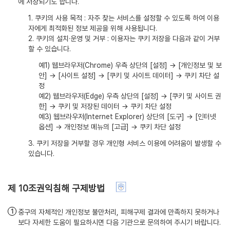
에 저장되기도 합니다.
1. 쿠키의 사용 목적 : 자주 찾는 서비스를 설정할 수 있도록 하여 이용
자에게 최적화된 정보 제공을 위해 사용됩니다.
2. 쿠키의 설치·운영 및 거부 : 이용자는 쿠키 저장을 다음과 같이 거부
할 수 있습니다.
예1) 웹브라우저(Chrome) 우측 상단의 [설정] → [개인정보 및 보
안] → [사이트 설정] → [쿠키 및 사이트 데이터] → 쿠키 차단 설
정
예2) 웹브라우저(Edge) 우측 상단의 [설정] → [쿠키 및 사이트 권
한] → 쿠키 및 저장된 데이터 → 쿠키 차단 설정
예3) 웹브라우저(Internet Explorer) 상단의 [도구] → [인터넷
옵션] → 개인정보 메뉴의 [고급] → 쿠키 차단 설정
3. 쿠키 저장을 거부할 경우 개인형 서비스 이용에 어려움이 발생할 수
있습니다.
권익침해 구제방법
중구의 자체적인 개인정보 불만처리, 피해구제 결과에 만족하지 못하거나
보다 자세한 도움이 필요하시면 다음 기관으로 문의하여 주시기 바랍니다.