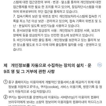
스템에 대한 접근권한의 부여ㆍ변경ㆍ말소를 통하여 개인정보에 대한
접근통제를 위한 필요 한 조치를 하고 있으며, 침입차단시스템을 이용
하여 외부로부터의 무단 접근을 통제하고 있습니다.
7. 접속기록의 보관 및 위변조 방지: 개인정보처리시스템에 접속한 기
록을 최소 1년 이상 보관ㆍ관리하고 있으며, 접속 기록이 위변조 및 도
난ㆍ분실되지 않도록 보안기능을 사용하고 있습니다.
8. 문서보안을 위한 잠금장치 사용 : 개인정보가 포함된 서류, 보조저
장매체 등을 잠금장치가 있는 안전한 장소에 보관하고 있습니다.
9. 비인가자에 대한 출입 통제 : 개인정보를 보관하고 있는 물리적 보
관 장소를 별도로 두고 이에 대해 출입통제 절차를 수립ㆍ운영하고 있
습니다.
개인정보를 자동으로 수집하는 장치의 설치ㆍ운
영 및 그 거부에 관한 사항
중구 홈페이지는 이용자에게 개별적인 맞춤서비스를 제공하기 위해 이용
정보를 저장하고 IP주소, 쿠키(cookie), 서비스 이용기록, 방문기록 등 정
보가 자동적으로 수집·저장됩니다.
쿠키는 웹사이트를 운영하는데 이용되는 서버(http)가 이용자의 컴퓨터
브라우저에게 보내는 소량의 정보이며 이용자들의 컴퓨터내의 하드디스크