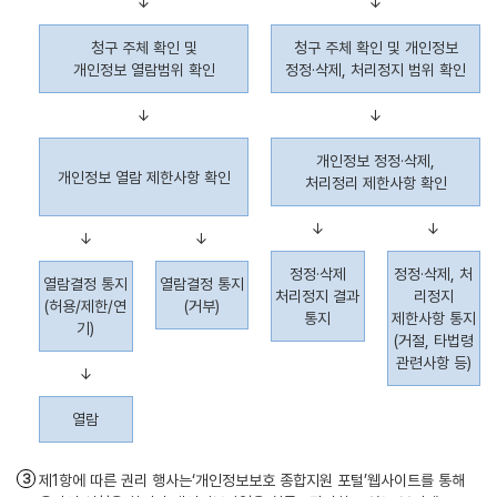
↓
↓
청구 주체 확인 및
청구 주체 확인 및 개인정보
개인정보 열람범위 확인
정정·삭제, 처리정지 범위 확인
↓
↓
개인정보 정정·삭제,
개인정보 열람 제한사항 확인
처리정리 제한사항 확인
↓
↓
↓
↓
정정·삭제
정정·삭제, 처
열람결정 통지
열람결정 통지
처리정지 결과
리정지
(허용/제한/연
(거부)
통지
제한사항 통지
기)
(거절, 타법령
관련사항 등)
↓
열람
제1항에 따른 권리 행사는‘개인정보보호 종합지원 포털’웹사이트를 통해