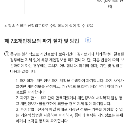
상이(별도 동의 진
행)
※ 각종 신청은 신청업무별로 수집 항목이 상이 할 수 있음
개인정보의 파기 절차 및 방법
중구는 원칙적으로 개인정보의 보유기간이 경과했거나 처리목적이 달성된
경우에는 지체 없이 해당 개인정보를 파기합니다. 단, 다른 법률에 따라 보
존하여야 하는 경우에는 그러지 아니합니다. 파기의 절차, 기한 및 방법은
다음과 같습니다.
1. 파기절차 : 개인정보 파기 계획을 수립하여 파기합니다. 파기 사유가
발생한 개인정보를 선정하고, 개인정보 보호책임자의 책임 하에 개인
정보를 파기합니다.
2. 파기기한 : 보유기간이 만료되었거나 개인정보의 처리목적 달성 등
그 개인정보가 불필요하게 되었을 경우 지체 없이 파기합니다.
3. 파기방법 : 전자적 파일 형태로 저장된 정보는 기록을 재생할 수 없
는 기술적 방법을 사용하여 파기하고, 종이에 출력된 개인정보는 분쇄
하거나 소각을 통하여 파기합니다.