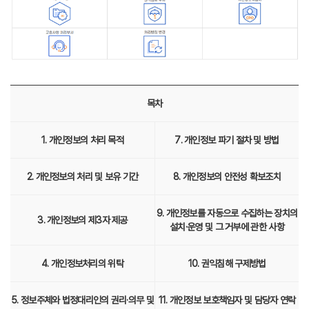
목차
1. 개인정보의 처리 목적
7. 개인정보 파기 절차 및 방법
2. 개인정보의 처리 및 보유 기간
8. 개인정보의 안전성 확보조치
9. 개인정보를 자동으로 수집하는 장치의
3. 개인정보의 제3자 제공
설치·운영 및 그 거부에 관한 사항
4. 개인정보처리의 위탁
10. 권익침해 구제방법
5. 정보주체와 법정대리인의 권리·의무 및
11. 개인정보 보호책임자 및 담당자 연락