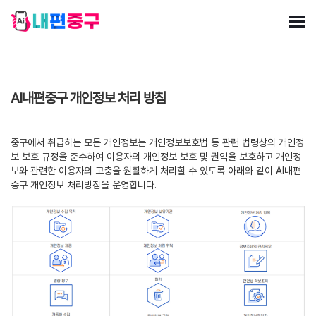
AI내편중구 개인정보 처리 방침
중구에서 취급하는 모든 개인정보는 개인정보보호법 등 관련 법령상의 개인정
보 보호 규정을 준수하여 이용자의 개인정보 보호 및 권익을 보호하고 개인정
보와 관련한 이용자의 고충을 원활하게 처리할 수 있도록 아래와 같이 AI내편
중구 개인정보 처리방침을 운영합니다.