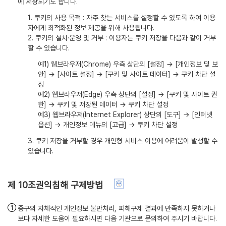
에 저장되기도 합니다.
1. 쿠키의 사용 목적 : 자주 찾는 서비스를 설정할 수 있도록 하여 이용
자에게 최적화된 정보 제공을 위해 사용됩니다.
2. 쿠키의 설치·운영 및 거부 : 이용자는 쿠키 저장을 다음과 같이 거부
할 수 있습니다.
예1) 웹브라우저(Chrome) 우측 상단의 [설정] → [개인정보 및 보
안] → [사이트 설정] → [쿠키 및 사이트 데이터] → 쿠키 차단 설
정
예2) 웹브라우저(Edge) 우측 상단의 [설정] → [쿠키 및 사이트 권
한] → 쿠키 및 저장된 데이터 → 쿠키 차단 설정
예3) 웹브라우저(Internet Explorer) 상단의 [도구] → [인터넷
옵션] → 개인정보 메뉴의 [고급] → 쿠키 차단 설정
3. 쿠키 저장을 거부할 경우 개인형 서비스 이용에 어려움이 발생할 수
있습니다.
권익침해 구제방법
중구의 자체적인 개인정보 불만처리, 피해구제 결과에 만족하지 못하거나
보다 자세한 도움이 필요하시면 다음 기관으로 문의하여 주시기 바랍니다.