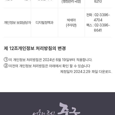
(행정관리국장)
8210
전화 : 02-3396-
박세아
4704
개인정보 보호담당자
디지털정책과
(주무관)
팩스 : 02-3396-
8641
개인정보 처리방침의 변경
이 개인정보 처리방침은 2024년 6월 19일부터 적용합니다.
이전의 개인정보 처리방침은 아래에서 확인 할 수 있습니다
제정일자 2024.2.29
파일 다운로드