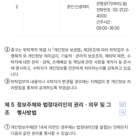
은행로17(여의도동)
2
본인 인증처리
전화번호 : 02-2122-
4000
근무시간 :
09:00~18:00
중구는 위탁계약 체결 시 「개인정보 보호법」 제26조에 따라 위탁업무 수
행목적 외 개인정보 처리금지, 기술적ㆍ관리적 보호조치, 재위탁 제한, 수
탁자에 대한 관리ㆍ감독, 손해배상 등 책임에 관한 사항을 계약서 등 문서
에 명시하고, 수탁자가 개인정보를 안전하게 처리하는지를 감독하고 있습
니다.
위탁업무의 내용이나 수탁자가 변경될 경우에는 지체없이 본 개인정보 처
리방침을 통하여 공개하도록 하겠습니다.
정보주체와 법정대리인의 권리ㆍ의무 및 그
행사방법
개인정보주체(만 14세 미만인 경우에는 법정대리인을 말함)는 언제든지
다음과 같은 권리를 행사할 수 있습니다.