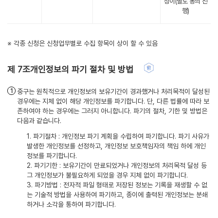
상이(별도 동의 진
행)
※ 각종 신청은 신청업무별로 수집 항목이 상이 할 수 있음
개인정보의 파기 절차 및 방법
중구는 원칙적으로 개인정보의 보유기간이 경과했거나 처리목적이 달성된
경우에는 지체 없이 해당 개인정보를 파기합니다. 단, 다른 법률에 따라 보
존하여야 하는 경우에는 그러지 아니합니다. 파기의 절차, 기한 및 방법은
다음과 같습니다.
1. 파기절차 : 개인정보 파기 계획을 수립하여 파기합니다. 파기 사유가
발생한 개인정보를 선정하고, 개인정보 보호책임자의 책임 하에 개인
정보를 파기합니다.
2. 파기기한 : 보유기간이 만료되었거나 개인정보의 처리목적 달성 등
그 개인정보가 불필요하게 되었을 경우 지체 없이 파기합니다.
3. 파기방법 : 전자적 파일 형태로 저장된 정보는 기록을 재생할 수 없
는 기술적 방법을 사용하여 파기하고, 종이에 출력된 개인정보는 분쇄
하거나 소각을 통하여 파기합니다.