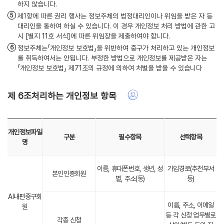
하지 않습니다.
제1항에 따른 권리 행사는 정보주체의 법정대리인이나 위임을 받은 자 등
대리인을 통하여 하실 수 있습니다. 이 경우 개인정보 처리 방법에 관한 고
시 [별지 11호 서식]에 따른 위임장을 제출하여야 합니다.
정보주체는「개인정보 보호법」을 위반하여 중구가 처리하고 있는 개인정보
를 취득하여서는 안됩니다. 부정한 방법으로 개인정보를 제공받은 자는
「개인정보 보호법」 제71조의 규정에 의하여 처벌을 받을 수 있습니다
처리하는 개인정보 항목
개인정보파일
구분
필수항목
선택항목
명
이름, 휴대폰번호, 생년, 성
가입경로(추천부서
본인인증회원
별, 주소(동)
등)
AI내편중구회
이름, 주소, 이메일
원
등 각 신청 업무별로
각종 신청