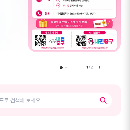
1
/
2