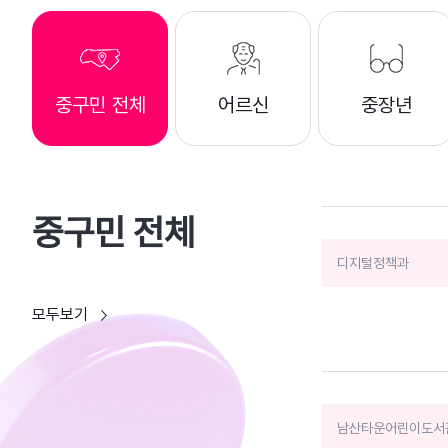
중구민 전체
어르신
중장년
중구민 전체
디지털정책과
모두보기
남산타운어린이도서