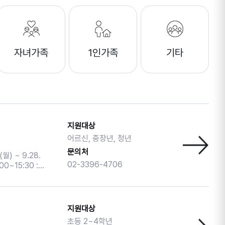
자녀가족
1인가족
기타
지원대상
어르신, 중장년, 청년
문의처
02-3396-4706
0~15:30 :
엑셀을 활용한 일정
:00 : 키오스크 현
이프로 사진편집 배
지원대상
초등 2~4학년