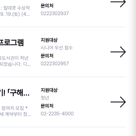
21.(금) 13시 ~
문의처
: 칼데콧 수상작
분야별안내>교육>구
0222302937
644-7128)
3. 장 소 : 남산타
발송 ★ 교육 비용 : 수강료 무료
. 내 용 : 영어그
워요! 6. 접
선 접수) ※보
지원대상
 프로그램
재해 주세요. ※
시니어 우선 접수
디로 신청 부탁드
문의처
 참여동기 부분에
0222302957
정되었습니다. 디지
경우 추후 프로그
하고, '예술적
번 모집
. 시기별 음악을
노래> 한국 대중음
지원대상
정책부터 계약까지 실패 없는 내 집 찾기! 「구해볼까? 홈즈!」 참여자 모집
어지는 뇌 건강교
청년
문의처
 참여자 모집 *
02-2235-4000