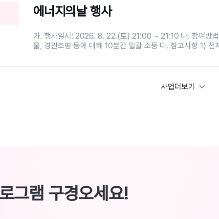
운지 3. 대 상 : 성인 20명(시니어 60대 이상 우선 모집) 4.
실전편 -> 8월 31일(월) 18:30~20:30 - 전세사기 위험사항 점검하기 - 안전
에너지의날 행사
도서관 홈페이지 선착순 신청 5. 문 의 : 02-2230-2957 ※ 총 10회차 강의
한 계약방법 알기 - 계약 후 내 권리 지키는 방법 알기 * 장소 : 유락종합사회복
중 일부 모집 안내입니다. 이후 차시는 각각 대상별 모집안내
지관 7층 배티교실 * 대상 : 중구 생활권 청년(만 19~39세 미만)
입니다. ※ 프로그램 참여 시 홍보에 활용될 사진 촬영에 동의
회기 모두 참여 가능한 분 우선 모집! (선착순) * 강사 : 김가원(민달팽이유니온
가. 행사일시: 2026. 8. 22.(토) 21:00 ~ 21:10 나. 참여방법: 각 기관 소유 건
합니다. ※ 사전 연락 없이 불참할 경우 추후 프로그램 신청이
사무처장) * 신청 : 포스터 QR코드 또는 네이버폼 신청
물, 경관조명 등에 대해 10분간 일괄 소등 다. 참고사항 1) 전체 건물에 대한 소
다. ---------------------------------------------------
(https://naver.me/xxo8asmb) * 문의 : 유락종합사회복지관 지역복지팀 윤
등이 어려운 경우, 기관별 실정에 따라 행사에 참여할 대표 건
------------------------------------------------------
경민 (02-2235-4000) 내 집을 구하기 전, 꼭 알아야 할 정보! 실패 없는 첫
정하여 참여 가능 2) 다만, 행사 당일 휴무인 경우에는 전일(8.21(금))에 전력
----------------------- 2026년「길 위의 인문학」은 
자취와 안전한 계약을 위해 함께 준비해 보세요~!
피크시간대(오후 3시~6시) 냉방기기 절전 캠페인(실내 적정
하고, 한국문화예술교육진흥원과 한국도서관협회가 공동 주관
준수) 참여 협조
사업더보기
그램입니다.
프로그램 구경오세요!