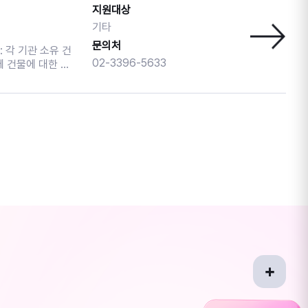
 신 청 : 중구구립
지원대상
기타
가 이루어질 예정
 20명 * 1·2
하는 것으로 간주
문의처
 제한될 수 있습니
02-3396-5633
---------------
물·조명 등을 선
---------------
문화체육관광부가 주최
온도 25~28도
하는 인문 프로