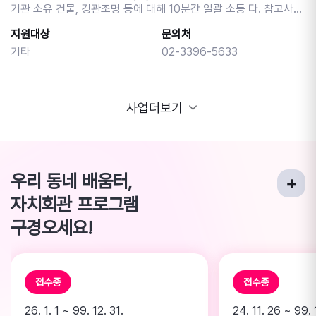
기관 소유 건물, 경관조명 등에 대해 10분간 일괄 소등 다. 참고사항
계약을 위해 함께 준비해 보세요~!
1) 전체 건물에 대한 소등이 어려운 경우, 기관별 실정에 따라 행사
지원대상
문의처
에 참여할 대표 건물·조명 등을 선정하여 참여 가능 2) 다만, 행사 당
일 휴무인 경우에는 전일(8.21(금))에 전력피크시간대(오후 3시~6
기타
02-3396-5633
시) 냉방기기 절전 캠페인(실내 적정온도 25~28도 준수) 참여 협
조
사업더보기
우리 동네 배움터,
자치회관 프로그램
구경오세요!
접수중
접수중
26. 1. 1 ~ 99. 12. 31.
24. 11. 26 ~ 99. 