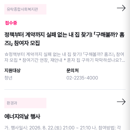
의 뿌리인 트로트를 중심으로 뇌 활성화 체험 <트로트로 젊어지는
뇌 건강교실> 많은 관심과 참여 부탁드립니다! 8.12.(수) 19시 그
유락종합사회복지관
시절, 그 노래: '음악으로 시간을 기록하다' - 귀를 여는 시간 - 음악
의 감동(절정)을 몸으로 확인하기 - 음악에 담긴 작곡가의 ‘기억’ -
접수중
나의 시간에 새겨진 음악 그래프 작성하기 (워크숍) 9.2.(수) 19시
트로트로 젊어지는 뇌 건강교실 - 트로트의 탄생과 역사 - 트로트 가
정책부터 계약까지 실패 없는 내 집 찾기! 「구해볼까? 홈
사를 활용한 인지능력 향상 - 리듬과 박자 활동으로 운동영역 향상
1. 일 시 : 2026. 8.12.(수), 9.2.(수) 2. 장 소 : 손기정문화도서
즈!」 참여자 모집
관 1층 라운지 3. 대 상 : 성인 20명(시니어 60대 이상 우선 모집)
4. 신 청 : 중구구립도서관 홈페이지 선착순 신청 5. 문 의 : 02-
☆정책부터 계약까지 실패 없는 내 집 찾기! 「구해볼까? 홈즈!」 참여
2230-2957 ※ 총 10회차 강의중 일부 모집 안내입니다. 이후 차시
자 모집 * 참여기간 연장, 재안내 * 혼자 집 구하기 막막하셨나요?
는 각각 대상별 모집안내가 이루어질 예정입니다. ※ 프로그램 참여
전·월세 계약부터 청년 주거정책까지, 꼭 알아야 할 정보를 한 번에
지원대상
문의처
시 홍보에 활용될 사진 촬영에 동의하는 것으로 간주합니다. ※ 사전
알려드립니다! ☆ 1회기 | 집 구하기 준비운동 -> 8월 26일(수)
연락 없이 불참할 경우 추후 프로그램 신청이 제한될 수 있습니다. -
18:30~20:30 - 집 구하기 전, 기본정보 알기 - 청년 주거정책 알아
청년
02-2235-4000
-----------------------------------------------------------
보기 - 계약 전 체크리스트 확인하기 ☆ 2회기 | 집 구하기 실전편 -
-----------------------------------------------------------
> 8월 31일(월) 18:30~20:30 - 전세사기 위험사항 점검하기 - 안
--------------------------------------- 2026년「길 위의 인문
전한 계약방법 알기 - 계약 후 내 권리 지키는 방법 알기 * 장소 : 유
학」은 문화체육관광부가 주최하고, 한국문화예술교육진흥원과 한국
락종합사회복지관 7층 배티교실 * 대상 : 중구 생활권 청년(만
환경과
도서관협회가 공동 주관하는 인문 프로그램입니다.
19~39세 미만) 20명 * 1·2회기 모두 참여 가능한 분 우선 모집!
(선착순) * 강사 : 김가원(민달팽이유니온 사무처장) * 신청 : 포스
에너지의날 행사
터 QR코드 또는 네이버폼 신청 (https://naver.me/xxo8asmb) *
문의 : 유락종합사회복지관 지역복지팀 윤경민 (02-2235-4000)
가. 행사일시: 2026. 8. 22.(토) 21:00 ~ 21:10 나. 참여방법: 각
내 집을 구하기 전, 꼭 알아야 할 정보! 실패 없는 첫 자취와 안전한