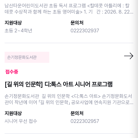
남산타운어린이도서관 초등 독서 프로그램 <칼데콧 아틀리에 : 칼
데콧 수상작과 함께 하는 초등 영어미술> 1. 기 간 : 2026. 8. 22.
(토) ~ 9. 19.(토) (4회차) (※9.12. 토요일 제외) 2. 시 간 : 토요일
지원대상
문의처
10:30~12:00 3. 장 소 : 남산타운어린이도서관 3층 달님실 4. 대
상 : 초등 2~4학년 12명 5. 내 용 : 영어그림책 스토리텔링과 다
초등 2~4학년
0222302937
양한 미술 활동으로 표현력과 창의력을 키워요! 6. 접 수 : 중구구
립도서관 홈페이지 선착순 신청 (중구민 우선 접수) ※보호
자 아이디로 신청시 [참여동기] 란에 [어린이 이름/나이]를 기재해
주세요. ※ 중구민 우선 접수 받습니다. ※ 프로그램은 자녀분 회원 아
손기정문화도서관
이디로 신청 부탁드립니다. ※ 자녀분 회원 아이디가 없을 경우 프로
그램 신청시 참여동기 부분에 자녀나이와 이름을 꼭 적어주세요! ※
접수중
프로그램 참여 시 홍보에 활용될 사진 촬영에 동의하는 것으로 간주
합니다. ※ 사전 연락 없이 불참할 경우 추후 프로그램 신청이 제한될
[길 위의 인문학] 디:톡스 아트 시니어 프로그램
수 있습니다. ※ 문의 02-2230-2941
손기정문화도서관 길 위의 인문학 <디:톡스 아트> 손기정문화도서
관이 작년에 이어 「길 위의 인문학」 공모사업에 연속지원 기관으로
선정되었습니다. 디지털 피로 사회에서 예술을 통한 감각 회복과 정
지원대상
문의처
서적 해독을 체험하고, '예술적 자기설계' 능력을 키울 수 있는 인문
학 프로그램을 준비하였습니다. 이번 모집 차시는 시니어 이용자분
시니어 우선 접수
0222302957
들을 위한 프로그램을 마련하였습니다. 시기별 음악을 통해 그 시절
의 인생을 음악과 연결 시켜보는 <그 시절, 그 노래> 한국 대중음악