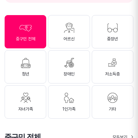
중구민 전체
어르신
중장년
청년
장애인
저소득층
자녀가족
1인가족
기타
중구민 전체
모두보기