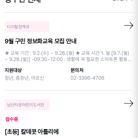
디지털정책과
9월 구민 정보화교육 모집 안내
★ 교육 기간 : 9.2.(수) ~ 9.28.(월) ★ 교육 시간 1. 월 [9.7.(월)
~ 9.28.(월)] -09:30~12:00 : 생활에 꼭 필요한 스마트폰 활용
-13:00~15:30 : ChatGPT와 캡컷으로 쇼츠영상 만들기
지원대상
문의처
-15:30~18:00 : 엑셀을 활용한 일정관리 문서만들기 2. 수 [9.2.
(수) ~ 9.23.(수)] -09:30~12:00 : 키오스크 현장체험과 함께하
청년, 중장년, 어르신
02-3396-4706
는 컴퓨터 기초 -13:00~15:30 : 포토스케이프로 사진편집 배우기
-15:30~18:00 : 스마트폰으로 시작하는 생성형 AI ★ 교육 대상 :
주민등록상 중구민 및 관내사업자 ★ 신청 일정 - 신청 기간 : 8.15.
(토) 9시 ~ 8.20.(목) 17시 ※ 선착순, 1인 1강좌 신청가능 - 추가 신
남산타운어린이도서관
청 : 8.21.(금) 13시 ~ 8.31.(월) 17시 (미달 강좌에 한해 제한없이
신청가능) ★ 신청 방법 - 인터넷 신청 : 중구청 정보화교육 홈페이
접수중
지 (junggu.seoul.kr)>분야별안내>교육>구민정보화교육 - 전화 신
청 : 중구 구민정보화교육 콜센터 (02-1644-7128) ★ 선정 발표 :
[초등] 칼데콧 아틀리에
8.21.(금) 13시 이후 문자발송 ★ 교육 비용 : 수강료 무료