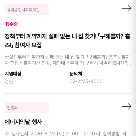
의 뿌리인 트로트를 중심으로 뇌 활성화 체험 <트로트로 젊어지는
뇌 건강교실> 많은 관심과 참여 부탁드립니다! 8.12.(수) 19시 그
유락종합사회복지관
시절, 그 노래: '음악으로 시간을 기록하다' - 귀를 여는 시간 - 음악
의 감동(절정)을 몸으로 확인하기 - 음악에 담긴 작곡가의 ‘기억’ -
접수중
나의 시간에 새겨진 음악 그래프 작성하기 (워크숍) 9.2.(수) 19시
트로트로 젊어지는 뇌 건강교실 - 트로트의 탄생과 역사 - 트로트 가
정책부터 계약까지 실패 없는 내 집 찾기! 「구해볼까? 홈
사를 활용한 인지능력 향상 - 리듬과 박자 활동으로 운동영역 향상
1. 일 시 : 2026. 8.12.(수), 9.2.(수) 2. 장 소 : 손기정문화도서
즈!」 참여자 모집
관 1층 라운지 3. 대 상 : 성인 20명(시니어 60대 이상 우선 모집)
4. 신 청 : 중구구립도서관 홈페이지 선착순 신청 5. 문 의 : 02-
☆정책부터 계약까지 실패 없는 내 집 찾기! 「구해볼까? 홈즈!」 참여
2230-2957 ※ 총 10회차 강의중 일부 모집 안내입니다. 이후 차시
자 모집 * 참여기간 연장, 재안내 * 혼자 집 구하기 막막하셨나요?
는 각각 대상별 모집안내가 이루어질 예정입니다. ※ 프로그램 참여
전·월세 계약부터 청년 주거정책까지, 꼭 알아야 할 정보를 한 번에
지원대상
문의처
시 홍보에 활용될 사진 촬영에 동의하는 것으로 간주합니다. ※ 사전
알려드립니다! ☆ 1회기 | 집 구하기 준비운동 -> 8월 26일(수)
연락 없이 불참할 경우 추후 프로그램 신청이 제한될 수 있습니다. -
18:30~20:30 - 집 구하기 전, 기본정보 알기 - 청년 주거정책 알아
청년
02-2235-4000
-----------------------------------------------------------
보기 - 계약 전 체크리스트 확인하기 ☆ 2회기 | 집 구하기 실전편 -
-----------------------------------------------------------
> 8월 31일(월) 18:30~20:30 - 전세사기 위험사항 점검하기 - 안
--------------------------------------- 2026년「길 위의 인문
전한 계약방법 알기 - 계약 후 내 권리 지키는 방법 알기 * 장소 : 유
학」은 문화체육관광부가 주최하고, 한국문화예술교육진흥원과 한국
락종합사회복지관 7층 배티교실 * 대상 : 중구 생활권 청년(만
환경과
도서관협회가 공동 주관하는 인문 프로그램입니다.
19~39세 미만) 20명 * 1·2회기 모두 참여 가능한 분 우선 모집!
(선착순) * 강사 : 김가원(민달팽이유니온 사무처장) * 신청 : 포스
에너지의날 행사
터 QR코드 또는 네이버폼 신청 (https://naver.me/xxo8asmb) *
문의 : 유락종합사회복지관 지역복지팀 윤경민 (02-2235-4000)
가. 행사일시: 2026. 8. 22.(토) 21:00 ~ 21:10 나. 참여방법: 각
내 집을 구하기 전, 꼭 알아야 할 정보! 실패 없는 첫 자취와 안전한