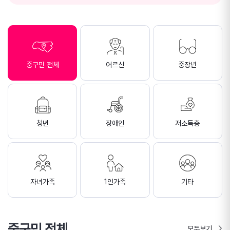
중구민 전체
어르신
중장년
청년
장애인
저소득층
자녀가족
1인가족
기타
중구민 전체
모두보기