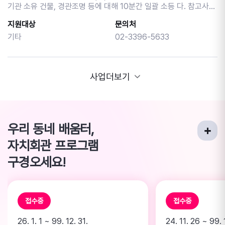
기관 소유 건물, 경관조명 등에 대해 10분간 일괄 소등 다. 참고사항
계약을 위해 함께 준비해 보세요~!
1) 전체 건물에 대한 소등이 어려운 경우, 기관별 실정에 따라 행사
지원대상
문의처
에 참여할 대표 건물·조명 등을 선정하여 참여 가능 2) 다만, 행사 당
일 휴무인 경우에는 전일(8.21(금))에 전력피크시간대(오후 3시~6
기타
02-3396-5633
시) 냉방기기 절전 캠페인(실내 적정온도 25~28도 준수) 참여 협
조
사업더보기
우리 동네 배움터,
자치회관 프로그램
구경오세요!
접수중
접수중
26. 1. 1 ~ 99. 12. 31.
24. 11. 26 ~ 99. 