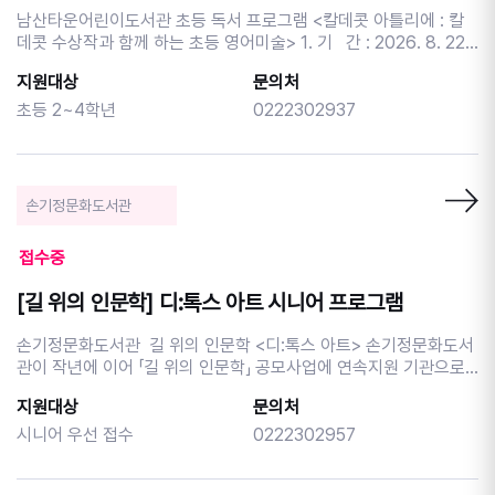
남산타운어린이도서관 초등 독서 프로그램 <칼데콧 아틀리에 : 칼
데콧 수상작과 함께 하는 초등 영어미술> 1. 기 간 : 2026. 8. 22.
(토) ~ 9. 19.(토) (4회차) (※9.12. 토요일 제외) 2. 시 간 : 토요일
지원대상
문의처
10:30~12:00 3. 장 소 : 남산타운어린이도서관 3층 달님실 4. 대
상 : 초등 2~4학년 12명 5. 내 용 : 영어그림책 스토리텔링과 다
초등 2~4학년
0222302937
양한 미술 활동으로 표현력과 창의력을 키워요! 6. 접 수 : 중구구
립도서관 홈페이지 선착순 신청 (중구민 우선 접수) ※보호
자 아이디로 신청시 [참여동기] 란에 [어린이 이름/나이]를 기재해
주세요. ※ 중구민 우선 접수 받습니다. ※ 프로그램은 자녀분 회원 아
손기정문화도서관
이디로 신청 부탁드립니다. ※ 자녀분 회원 아이디가 없을 경우 프로
그램 신청시 참여동기 부분에 자녀나이와 이름을 꼭 적어주세요! ※
접수중
프로그램 참여 시 홍보에 활용될 사진 촬영에 동의하는 것으로 간주
합니다. ※ 사전 연락 없이 불참할 경우 추후 프로그램 신청이 제한될
[길 위의 인문학] 디:톡스 아트 시니어 프로그램
수 있습니다. ※ 문의 02-2230-2941
손기정문화도서관 길 위의 인문학 <디:톡스 아트> 손기정문화도서
관이 작년에 이어 「길 위의 인문학」 공모사업에 연속지원 기관으로
선정되었습니다. 디지털 피로 사회에서 예술을 통한 감각 회복과 정
지원대상
문의처
서적 해독을 체험하고, '예술적 자기설계' 능력을 키울 수 있는 인문
학 프로그램을 준비하였습니다. 이번 모집 차시는 시니어 이용자분
시니어 우선 접수
0222302957
들을 위한 프로그램을 마련하였습니다. 시기별 음악을 통해 그 시절
의 인생을 음악과 연결 시켜보는 <그 시절, 그 노래> 한국 대중음악