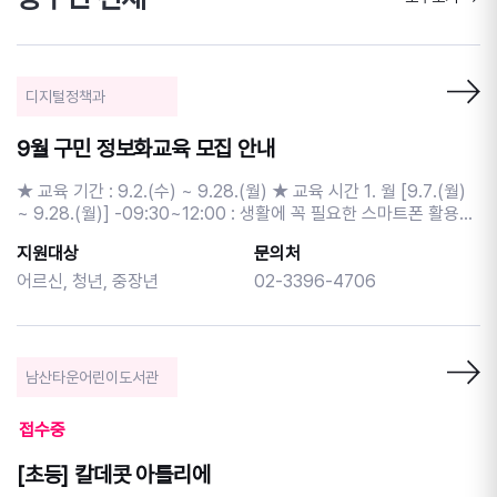
디지털정책과
9월 구민 정보화교육 모집 안내
★ 교육 기간 : 9.2.(수) ~ 9.28.(월) ★ 교육 시간 1. 월 [9.7.(월)
~ 9.28.(월)] -09:30~12:00 : 생활에 꼭 필요한 스마트폰 활용
-13:00~15:30 : ChatGPT와 캡컷으로 쇼츠영상 만들기
지원대상
문의처
-15:30~18:00 : 엑셀을 활용한 일정관리 문서만들기 2. 수 [9.2.
(수) ~ 9.23.(수)] -09:30~12:00 : 키오스크 현장체험과 함께하
어르신, 청년, 중장년
02-3396-4706
는 컴퓨터 기초 -13:00~15:30 : 포토스케이프로 사진편집 배우기
-15:30~18:00 : 스마트폰으로 시작하는 생성형 AI ★ 교육 대상 :
주민등록상 중구민 및 관내사업자 ★ 신청 일정 - 신청 기간 : 8.15.
(토) 9시 ~ 8.20.(목) 17시 ※ 선착순, 1인 1강좌 신청가능 - 추가 신
남산타운어린이도서관
청 : 8.21.(금) 13시 ~ 8.31.(월) 17시 (미달 강좌에 한해 제한없이
신청가능) ★ 신청 방법 - 인터넷 신청 : 중구청 정보화교육 홈페이
접수중
지 (junggu.seoul.kr)>분야별안내>교육>구민정보화교육 - 전화 신
청 : 중구 구민정보화교육 콜센터 (02-1644-7128) ★ 선정 발표 :
[초등] 칼데콧 아틀리에
8.21.(금) 13시 이후 문자발송 ★ 교육 비용 : 수강료 무료