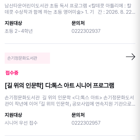
남산타운어린이도서관 초등 독서 프로그램 <칼데콧 아틀리에 : 칼
데콧 수상작과 함께 하는 초등 영어미술> 1. 기 간 : 2026. 8. 22.
(토) ~ 9. 19.(토) (4회차) (※9.12. 토요일 제외) 2. 시 간 : 토요일
지원대상
문의처
10:30~12:00 3. 장 소 : 남산타운어린이도서관 3층 달님실 4. 대
상 : 초등 2~4학년 12명 5. 내 용 : 영어그림책 스토리텔링과 다
초등 2~4학년
0222302937
양한 미술 활동으로 표현력과 창의력을 키워요! 6. 접 수 : 중구구
립도서관 홈페이지 선착순 신청 (중구민 우선 접수) ※보호
자 아이디로 신청시 [참여동기] 란에 [어린이 이름/나이]를 기재해
주세요. ※ 중구민 우선 접수 받습니다. ※ 프로그램은 자녀분 회원 아
손기정문화도서관
이디로 신청 부탁드립니다. ※ 자녀분 회원 아이디가 없을 경우 프로
그램 신청시 참여동기 부분에 자녀나이와 이름을 꼭 적어주세요! ※
접수중
프로그램 참여 시 홍보에 활용될 사진 촬영에 동의하는 것으로 간주
합니다. ※ 사전 연락 없이 불참할 경우 추후 프로그램 신청이 제한될
[길 위의 인문학] 디:톡스 아트 시니어 프로그램
수 있습니다. ※ 문의 02-2230-2941
손기정문화도서관 길 위의 인문학 <디:톡스 아트> 손기정문화도서
관이 작년에 이어 「길 위의 인문학」 공모사업에 연속지원 기관으로
선정되었습니다. 디지털 피로 사회에서 예술을 통한 감각 회복과 정
지원대상
문의처
서적 해독을 체험하고, '예술적 자기설계' 능력을 키울 수 있는 인문
학 프로그램을 준비하였습니다. 이번 모집 차시는 시니어 이용자분
시니어 우선 접수
0222302957
들을 위한 프로그램을 마련하였습니다. 시기별 음악을 통해 그 시절
의 인생을 음악과 연결 시켜보는 <그 시절, 그 노래> 한국 대중음악