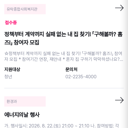
의 뿌리인 트로트를 중심으로 뇌 활성화 체험 <트로트로 젊어지는
뇌 건강교실> 많은 관심과 참여 부탁드립니다! 8.12.(수) 19시 그
유락종합사회복지관
시절, 그 노래: '음악으로 시간을 기록하다' - 귀를 여는 시간 - 음악
의 감동(절정)을 몸으로 확인하기 - 음악에 담긴 작곡가의 ‘기억’ -
접수중
나의 시간에 새겨진 음악 그래프 작성하기 (워크숍) 9.2.(수) 19시
트로트로 젊어지는 뇌 건강교실 - 트로트의 탄생과 역사 - 트로트 가
정책부터 계약까지 실패 없는 내 집 찾기! 「구해볼까? 홈
사를 활용한 인지능력 향상 - 리듬과 박자 활동으로 운동영역 향상
1. 일 시 : 2026. 8.12.(수), 9.2.(수) 2. 장 소 : 손기정문화도서
즈!」 참여자 모집
관 1층 라운지 3. 대 상 : 성인 20명(시니어 60대 이상 우선 모집)
4. 신 청 : 중구구립도서관 홈페이지 선착순 신청 5. 문 의 : 02-
☆정책부터 계약까지 실패 없는 내 집 찾기! 「구해볼까? 홈즈!」 참여
2230-2957 ※ 총 10회차 강의중 일부 모집 안내입니다. 이후 차시
자 모집 * 참여기간 연장, 재안내 * 혼자 집 구하기 막막하셨나요?
는 각각 대상별 모집안내가 이루어질 예정입니다. ※ 프로그램 참여
전·월세 계약부터 청년 주거정책까지, 꼭 알아야 할 정보를 한 번에
지원대상
문의처
시 홍보에 활용될 사진 촬영에 동의하는 것으로 간주합니다. ※ 사전
알려드립니다! ☆ 1회기 | 집 구하기 준비운동 -> 8월 26일(수)
연락 없이 불참할 경우 추후 프로그램 신청이 제한될 수 있습니다. -
18:30~20:30 - 집 구하기 전, 기본정보 알기 - 청년 주거정책 알아
청년
02-2235-4000
-----------------------------------------------------------
보기 - 계약 전 체크리스트 확인하기 ☆ 2회기 | 집 구하기 실전편 -
-----------------------------------------------------------
> 8월 31일(월) 18:30~20:30 - 전세사기 위험사항 점검하기 - 안
--------------------------------------- 2026년「길 위의 인문
전한 계약방법 알기 - 계약 후 내 권리 지키는 방법 알기 * 장소 : 유
학」은 문화체육관광부가 주최하고, 한국문화예술교육진흥원과 한국
락종합사회복지관 7층 배티교실 * 대상 : 중구 생활권 청년(만
환경과
도서관협회가 공동 주관하는 인문 프로그램입니다.
19~39세 미만) 20명 * 1·2회기 모두 참여 가능한 분 우선 모집!
(선착순) * 강사 : 김가원(민달팽이유니온 사무처장) * 신청 : 포스
에너지의날 행사
터 QR코드 또는 네이버폼 신청 (https://naver.me/xxo8asmb) *
문의 : 유락종합사회복지관 지역복지팀 윤경민 (02-2235-4000)
가. 행사일시: 2026. 8. 22.(토) 21:00 ~ 21:10 나. 참여방법: 각
내 집을 구하기 전, 꼭 알아야 할 정보! 실패 없는 첫 자취와 안전한