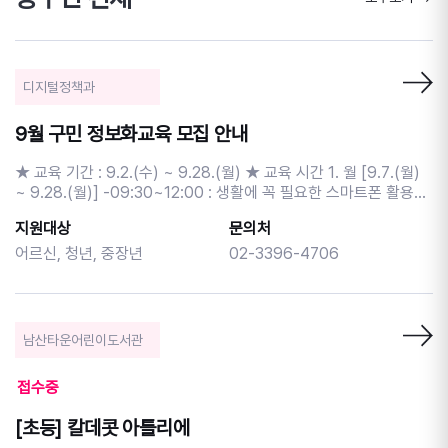
디지털정책과
9월 구민 정보화교육 모집 안내
★ 교육 기간 : 9.2.(수) ~ 9.28.(월) ★ 교육 시간 1. 월 [9.7.(월)
~ 9.28.(월)] -09:30~12:00 : 생활에 꼭 필요한 스마트폰 활용
-13:00~15:30 : ChatGPT와 캡컷으로 쇼츠영상 만들기
지원대상
문의처
-15:30~18:00 : 엑셀을 활용한 일정관리 문서만들기 2. 수 [9.2.
(수) ~ 9.23.(수)] -09:30~12:00 : 키오스크 현장체험과 함께하
어르신, 청년, 중장년
02-3396-4706
는 컴퓨터 기초 -13:00~15:30 : 포토스케이프로 사진편집 배우기
-15:30~18:00 : 스마트폰으로 시작하는 생성형 AI ★ 교육 대상 :
주민등록상 중구민 및 관내사업자 ★ 신청 일정 - 신청 기간 : 8.15.
(토) 9시 ~ 8.20.(목) 17시 ※ 선착순, 1인 1강좌 신청가능 - 추가 신
남산타운어린이도서관
청 : 8.21.(금) 13시 ~ 8.31.(월) 17시 (미달 강좌에 한해 제한없이
신청가능) ★ 신청 방법 - 인터넷 신청 : 중구청 정보화교육 홈페이
접수중
지 (junggu.seoul.kr)>분야별안내>교육>구민정보화교육 - 전화 신
청 : 중구 구민정보화교육 콜센터 (02-1644-7128) ★ 선정 발표 :
[초등] 칼데콧 아틀리에
8.21.(금) 13시 이후 문자발송 ★ 교육 비용 : 수강료 무료