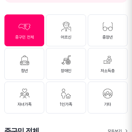
중구민 전체
어르신
중장년
청년
장애인
저소득층
자녀가족
1인가족
기타
중구민 전체
모두보기