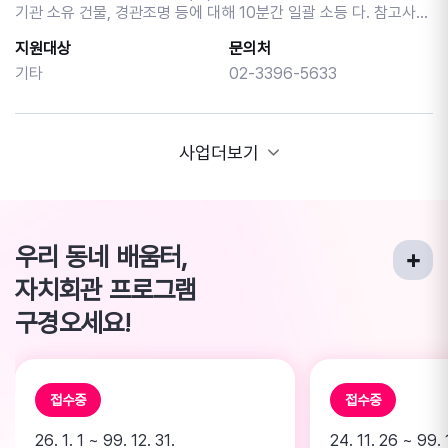
기관 소유 건물, 경관조명 등에 대해 10분간 일괄 소등 다. 참고사항
계약을 위해 함께 준비해 보세요~!
1) 전체 건물에 대한 소등이 어려운 경우, 기관별 실정에 따라 행사
지원대상
문의처
에 참여할 대표 건물·조명 등을 선정하여 참여 가능 2) 다만, 행사 당
일 휴무인 경우에는 전일(8.21(금))에 전력피크시간대(오후 3시~6
기타
02-3396-5633
시) 냉방기기 절전 캠페인(실내 적정온도 25~28도 준수) 참여 협
조
사업더보기
우리 동네 배움터,
자치회관 프로그램
구경오세요!
접수중
접수중
26. 1. 1 ~ 99. 12. 31.
24. 11. 26 ~ 99. 